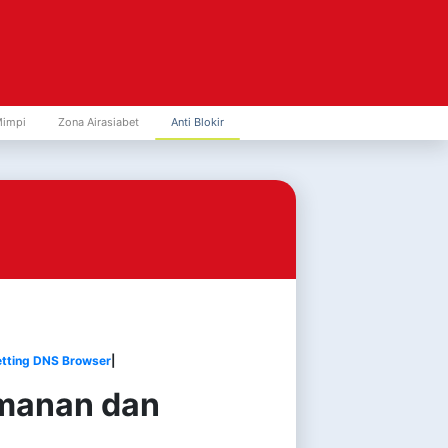
Mimpi
Zona Airasiabet
Anti Blokir
tting DNS Browser
|
amanan dan