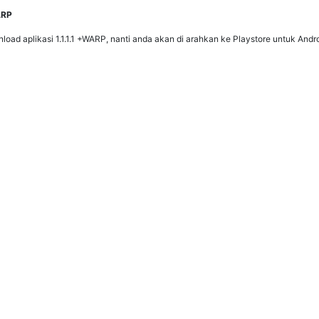
ARP
load aplikasi 1.1.1.1 +WARP, nanti anda akan di arahkan ke Playstore untuk Andr