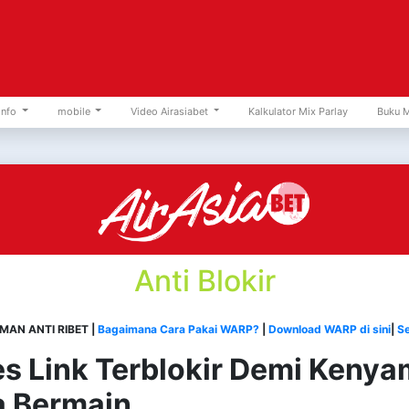
Info
mobile
Video Airasiabet
Kalkulator Mix Parlay
Buku 
Anti Blokir
MAN ANTI RIBET |
Bagaimana Cara Pakai WARP?
|
Download WARP di sini
|
Se
s Link Terblokir Demi Keny
 Bermain.